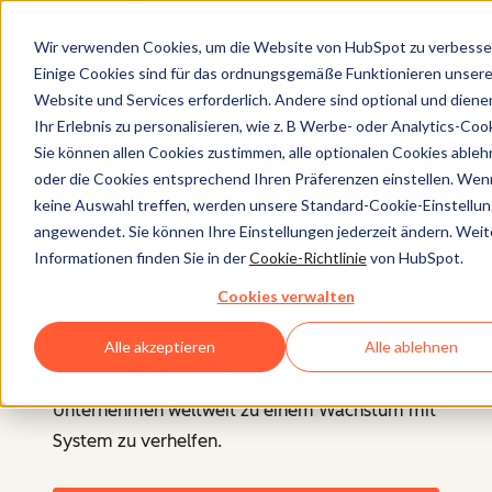
Wir verwenden Cookies, um die Website von HubSpot zu verbesse
Einige Cookies sind für das ordnungsgemäße Funktionieren unsere
Customizing HubSpot is easier than ever for
Website und Services erforderlich. Andere sind optional und diene
developers.
Ihr Erlebnis zu personalisieren, wie z. B Werbe- oder Analytics-Coo
Sie können allen Cookies zustimmen, alle optionalen Cookies able
oder die Cookies entsprechend Ihren Präferenzen einstellen. Wen
Find out more
keine Auswahl treffen, werden unsere Standard-Cookie-Einstellu
angewendet. Sie können Ihre Einstellungen jederzeit ändern. Weit
Informationen finden Sie in der
Cookie-Richtlinie
von HubSpot.
Cookies verwalten
Erstellen. Veröffentlichen.
Wachsen.
Alle akzeptieren
Alle ablehnen
Erstellen Sie Apps und Websites, um
Unternehmen weltweit zu einem Wachstum mit
System zu verhelfen.