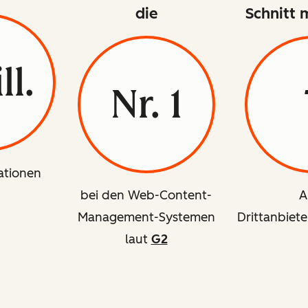
die
Schnitt 
ll.
Nr. 1
ationen
bei den Web-Content-
A
Management-Systemen
Drittanbiete
laut
G2