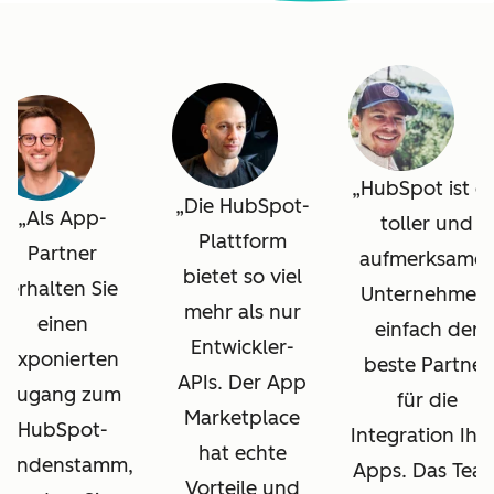
HubSpot ist ei
Die HubSpot-
Als App-
toller und
Plattform
Partner
aufmerksames
bietet so viel
erhalten Sie
Unternehmen,
mehr als nur
einen
einfach der
Entwickler-
exponierten
beste Partner
APIs. Der App
Zugang zum
für die
Marketplace
HubSpot-
Integration Ihr
hat echte
Kundenstamm,
Apps. Das Tea
Vorteile und