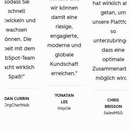
sodass Sie
hat wirklich all
wir können
schnell
getan, um
damit eine
entwickeln und
unsere Plattfo
riesige,
wachsen
so
engagierte,
können. Die
unterzubringen
moderne und
Arbeit mit dem
dass eine
globale
HubSpot-Team
optimale
Kundschaft
macht wirklich
Zusammenarbe
erreichen.
Spaß!
möglich wird.
YONATAN
DAN CURRIN
CHRIS
LEE
OrgChartHub
BRISSON
Insycle
SalesMSG