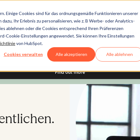
n. Einige Cookies sind für das ordnungsgemäße Funktionieren unserer
dazu, Ihr Erlebnis zu personalisieren, wie z. B Werbe- oder Analytics-
kies ablehnen oder die Cookies entsprechend Ihren Präferenzen
Documentation
ard-Cookie-Einstellungen angewendet. Sie können Ihre Einstellungen
chtlinie
von HubSpot.
Cookies verwalten
Alle akzeptieren
Alle ablehnen
ustomizing HubSpot is easier than ever for developer
Find out more
fentlichen.