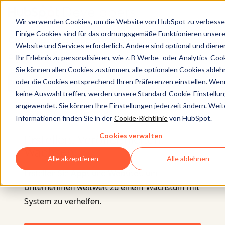
Wir verwenden Cookies, um die Website von HubSpot zu verbesse
Einige Cookies sind für das ordnungsgemäße Funktionieren unsere
Customizing HubSpot is easier than ever for
Website und Services erforderlich. Andere sind optional und diene
developers.
Ihr Erlebnis zu personalisieren, wie z. B Werbe- oder Analytics-Coo
Sie können allen Cookies zustimmen, alle optionalen Cookies able
oder die Cookies entsprechend Ihren Präferenzen einstellen. Wen
Find out more
keine Auswahl treffen, werden unsere Standard-Cookie-Einstellu
angewendet. Sie können Ihre Einstellungen jederzeit ändern. Weit
Informationen finden Sie in der
Cookie-Richtlinie
von HubSpot.
Cookies verwalten
Erstellen. Veröffentlichen.
Wachsen.
Alle akzeptieren
Alle ablehnen
Erstellen Sie Apps und Websites, um
Unternehmen weltweit zu einem Wachstum mit
System zu verhelfen.