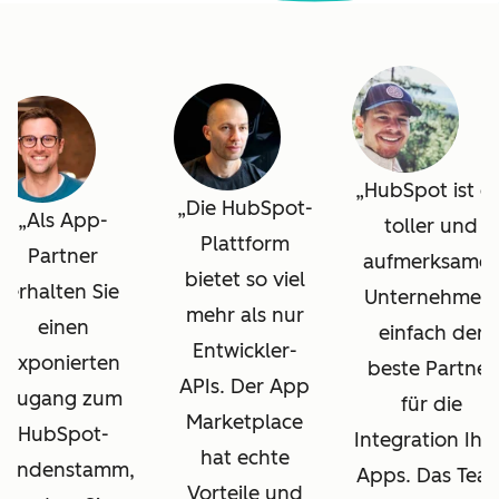
HubSpot ist ei
Die HubSpot-
Als App-
toller und
Plattform
Partner
aufmerksames
bietet so viel
erhalten Sie
Unternehmen,
mehr als nur
einen
einfach der
Entwickler-
exponierten
beste Partner
APIs. Der App
Zugang zum
für die
Marketplace
HubSpot-
Integration Ihr
hat echte
Kundenstamm,
Apps. Das Tea
Vorteile und