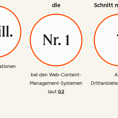
die
Schnitt 
ll.
Nr. 1
ationen
bei den Web-Content-
A
Management-Systemen
Drittanbiete
laut
G2