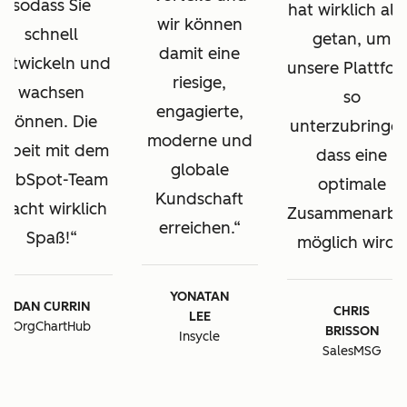
sodass Sie
hat wirklich all
wir können
schnell
getan, um
damit eine
entwickeln und
unsere Plattfo
riesige,
wachsen
so
engagierte,
können. Die
unterzubringen
moderne und
Arbeit mit dem
dass eine
globale
HubSpot-Team
optimale
Kundschaft
macht wirklich
Zusammenarbe
erreichen.
Spaß!
möglich wird.
YONATAN
DAN CURRIN
CHRIS
LEE
OrgChartHub
BRISSON
Insycle
SalesMSG