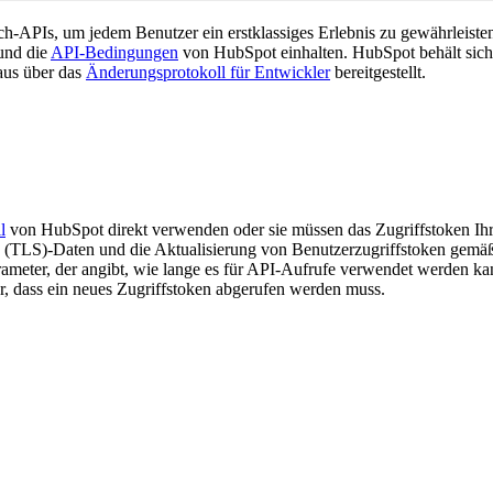
-APIs, um jedem Benutzer ein erstklassiges Erlebnis zu gewährleiste
nd die
API-Bedingungen
von HubSpot einhalten. HubSpot behält sich 
aus über das
Änderungsprotokoll für Entwickler
bereitgestellt.
l
von HubSpot direkt verwenden oder sie müssen das Zugriffstoken I
ve (TLS)-Daten und die Aktualisierung von Benutzerzugriffstoken gemä
rameter, der angibt, wie lange es für API-Aufrufe verwendet werden kann
or, dass ein neues Zugriffstoken abgerufen werden muss.