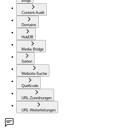
Blogs
Content-Audit
Domains
HubDB
Media Bridge
Seiten
Website-Suche
Quellcode
URL-Zuordnungen
URL-Weiterleitungen