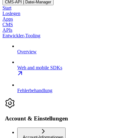
CMS-API | Datei-Manager
Start
Loslegen
Apps
CMS
APIs
Entwickler-Tooling
Overview
Web and mobile SDKs
Fehlerbehandlung
Account & Einstellungen
Account-Informationen