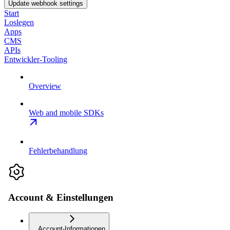
Update webhook settings
Start
Loslegen
Apps
CMS
APIs
Entwickler-Tooling
Overview
Web and mobile SDKs
Fehlerbehandlung
Account & Einstellungen
Account-Informationen