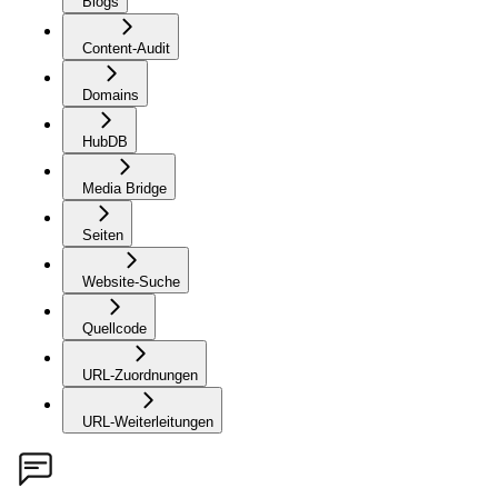
Blogs
Content-Audit
Domains
HubDB
Media Bridge
Seiten
Website-Suche
Quellcode
URL-Zuordnungen
URL-Weiterleitungen