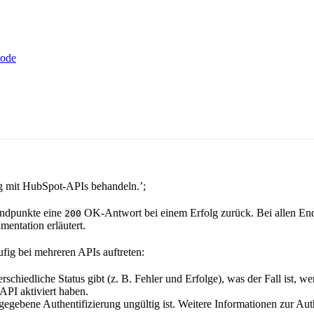
Code
ng mit HubSpot-APIs behandeln.’;
Endpunkte eine
OK-Antwort bei einem Erfolg zurück. Bei allen End
200
entation erläutert.
fig bei mehreren APIs auftreten:
schiedliche Status gibt (z. B. Fehler und Erfolge), was der Fall ist, w
API aktiviert haben.
egebene Authentifizierung ungültig ist. Weitere Informationen zur Au