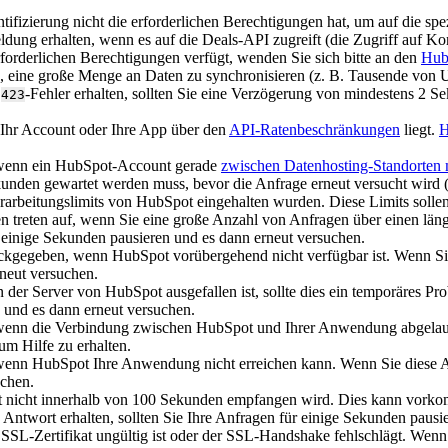
ifizierung nicht die erforderlichen Berechtigungen hat, um auf die s
ldung erhalten, wenn es auf die Deals-API zugreift (die Zugriff auf Kon
rforderlichen Berechtigungen verfügt, wenden Sie sich bitte an den
Hub
, eine große Menge an Daten zu synchronisieren (z. B. Tausende von 
n
-Fehler erhalten, sollten Sie eine Verzögerung von mindestens 2
423
Ihr Account oder Ihre App über den
API-Ratenbeschränkungen
liegt.
H
 wenn ein HubSpot-Account gerade
zwischen Datenhosting-Standorten m
kunden gewartet werden muss, bevor die Anfrage erneut versucht wird (
arbeitungslimits von HubSpot eingehalten wurden. Diese Limits sollen 
n treten auf, wenn Sie eine große Anzahl von Anfragen über einen lä
ür einige Sekunden pausieren und es dann erneut versuchen.
ckgegeben, wenn HubSpot vorübergehend nicht verfügbar ist. Wenn Sie 
neut versuchen.
der Server von HubSpot ausgefallen ist, sollte dies ein temporäres Pr
n und es dann erneut versuchen.
wenn die Verbindung zwischen HubSpot und Ihrer Anwendung abgelaufe
 um Hilfe zu erhalten.
wenn HubSpot Ihre Anwendung nicht erreichen kann. Wenn Sie diese Ant
uchen.
t nicht innerhalb von 100 Sekunden empfangen wird. Dies kann vorko
e Antwort erhalten, sollten Sie Ihre Anfragen für einige Sekunden paus
SSL-Zertifikat ungültig ist oder der SSL-Handshake fehlschlägt. Wenn