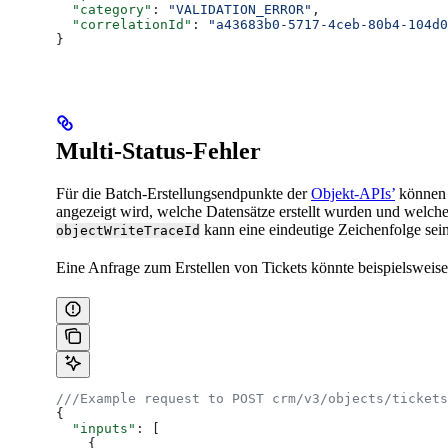
  "category"
: 
"VALIDATION_ERROR"
,
  "correlationId"
: 
"a43683b0-5717-4ceb-80b4-104d0
}
Multi-Status-Fehler
Für die Batch-Erstellungsendpunkte der
Objekt-APIs’
können S
angezeigt wird, welche Datensätze erstellt wurden und welche
kann eine eindeutige Zeichenfolge sein
objectWriteTraceId
Eine Anfrage zum Erstellen von Tickets könnte beispielsweise
///Example request to POST crm/v3/objects/tickets
{
  "inputs"
: [
    {