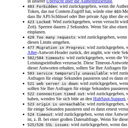
in unserer
Übersicht über die Authentifizierung
.
: wird zurückgegeben, wenn die Authent
403 Forbidden
Token, das nur Content-Zugriff hat, würde eine
-Me
403
dass Ihr API-Schlüssel oder Ihre private App über die e
: Wird zurückgegeben, wenn versucht wird
423 Locked
Zeit). Sperren dauern 2 Sekunden. Wenn Sie also eine
einplanen.
: wird zurückgegeben, wenn 
429 Too many requests
diesen Limits umgehen.
: wird zurückgegeben,
477 Migration in Progress
After
-Antwort-Header zurück, der angibt, wie viele Se
: wird zurückgegeben, wenn die Ver
502/504 timeouts
Leistungseinbußen verursacht. Diese Timeout-Antworte
dieser Antworten erhalten, sollten Sie Ihre Anfragen f
: wird zurü
503 service temporarily unavailable
Anfragen für einige Sekunden pausieren und es dann er
: wird zurückgegeben, wenn 
521 web server is down
sollten Sie Ihre Anfragen für einige Sekunden pausiere
: wird zurückgegeben, 
522 connnection timed out
haben, wenden Sie sich bitte an den
HubSpot-Support
,
: wird zurückgegeben, 
523 origin is unreachable
für einige Sekunden pausieren und es dann erneut vers
: wird zurückgegeben, wenn eine Antwor
524 timeout
ist, z. B. bei einer großen Datenabfrage. Wenn Sie dies
: wird zurückgegeben, wenn das 
525/526 SSL issues