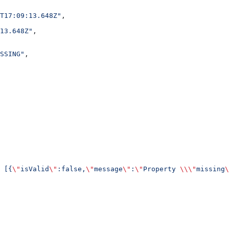
T17:09:13.648Z"
,
13.648Z"
,
SSING"
,
 [{
\"
isValid
\"
:false,
\"
message
\"
:
\"
Property 
\\\"
missing
\