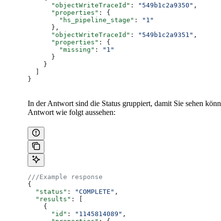
      "objectWriteTraceId"
: 
"549b1c2a9350"
,
      "properties"
: {
        "hs_pipeline_stage"
: 
"1"
      },
      "objectWriteTraceId"
: 
"549b1c2a9351"
,
      "properties"
: {
        "missing"
: 
"1"
      }
    }
  ]
}
In der Antwort sind die Status gruppiert, damit Sie sehen kö
Antwort wie folgt aussehen:
///Example response
{
  "status"
: 
"COMPLETE"
,
  "results"
: [
    {
      "id"
: 
"1145814089"
,