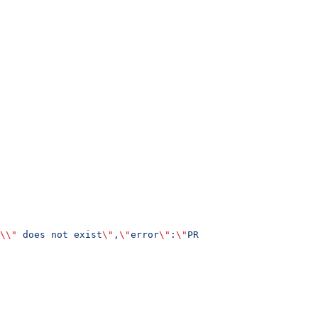
\\"
 does not exist
\"
,
\"
error
\"
:
\"
PROPERTY_DOESNT_EXIST
\"