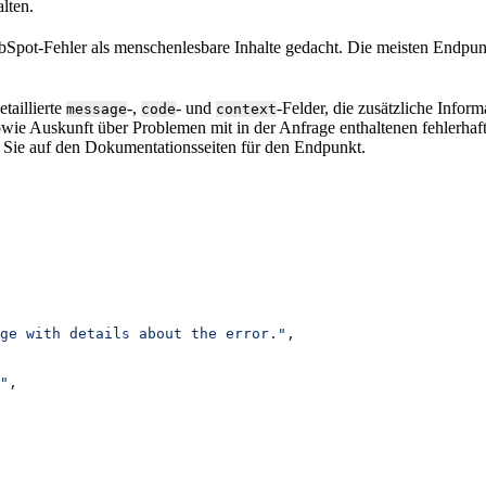
alten.
Spot-Fehler als menschenlesbare Inhalte gedacht. Die meisten Endpun
taillierte
-,
- und
-Felder, die zusätzliche Inform
message
code
context
sowie Auskunft über Problemen mit in der Anfrage enthaltenen fehlerha
n Sie auf den Dokumentationsseiten für den Endpunkt.
ge with details about the error."
,
"
,