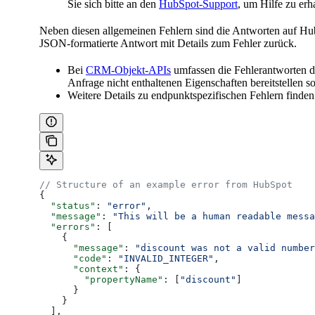
Sie sich bitte an den
HubSpot-Support
, um Hilfe zu erh
Neben diesen allgemeinen Fehlern sind die Antworten auf Hub
JSON-formatierte Antwort mit Details zum Fehler zurück.
Bei
CRM-Objekt-APIs
umfassen die Fehlerantworten de
Anfrage nicht enthaltenen Eigenschaften bereitstellen 
Weitere Details zu endpunktspezifischen Fehlern finde
// Structure of an example error from HubSpot
{
  "status"
: 
"error"
,
  "message"
: 
"This will be a human readable messa
  "errors"
: [
    {
      "message"
: 
"discount was not a valid number
      "code"
: 
"INVALID_INTEGER"
,
      "context"
: {
        "propertyName"
: [
"discount"
]
      }
    }
  ],