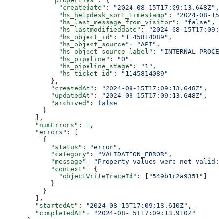
      "properties"
: {
        "createdate"
: 
"2024-08-15T17:09:13.648Z"
,
        "hs_helpdesk_sort_timestamp"
: 
"2024-08-15
        "hs_last_message_from_visitor"
: 
"false"
,
        "hs_lastmodifieddate"
: 
"2024-08-15T17:09:
        "hs_object_id"
: 
"1145814089"
,
        "hs_object_source"
: 
"API"
,
        "hs_object_source_label"
: 
"INTERNAL_PROCE
        "hs_pipeline"
: 
"0"
,
        "hs_pipeline_stage"
: 
"1"
,
        "hs_ticket_id"
: 
"1145814089"
      },
      "createdAt"
: 
"2024-08-15T17:09:13.648Z"
,
      "updatedAt"
: 
"2024-08-15T17:09:13.648Z"
,
      "archived"
: 
false
    }
  ],
  "numErrors"
: 
1
,
  "errors"
: [
    {
      "status"
: 
"error"
,
      "category"
: 
"VALIDATION_ERROR"
,
      "message"
: 
"Property values were not valid:
      "context"
: {
        "objectWriteTraceId"
: [
"549b1c2a9351"
]
      }
    }
  ],
  "startedAt"
: 
"2024-08-15T17:09:13.610Z"
,
  "completedAt"
: 
"2024-08-15T17:09:13.910Z"